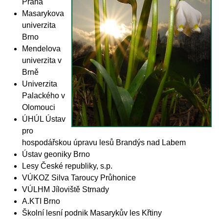
Praha
Masarykova
univerzita
Brno
Mendelova
univerzita v
Brně
Univerzita
Palackého v
Olomouci
ÚHÚL Ústav
pro
hospodářskou úpravu lesů Brandýs nad Labem
Ústav geoniky Brno
Lesy České republiky, s.p.
VÚKOZ Silva Taroucy Průhonice
VÚLHM Jíloviště Strnady
A.KTI Brno
Školní lesní podnik Masarykův les Křtiny