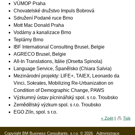
VÚMOP Praha
Chovatelské družstvo Impuls Bobrová
Sdružení Podané ruce Brno
Mott Mac Donald Praha
Vodárny a kanalizace Brno
Teplárny Brno
IBF International Consulting Brusel, Belgie
AGRECO Brusel, Belgie
All-In Translations, Itálie (Orsetta Spinola)
Language Service, Španělsko (Chiara Salvia)
Mezinárodní projekty: LIFE+, TAIEX, Leonardo da
Vinci, Sokrates, Mobilizing Re-Urbanization on
Condition of Demographic Change, PAWS
Výzkumný ústav pícninářský spol. s r.o. Troubsko
Zemědělský výzkum spol. s r.o. Troubsko
EGO Zlín, spol. s r.o.
« Zpět
|
Tisk
Copyright BM Business Consultants, s.r.o. © 2026
Administrace